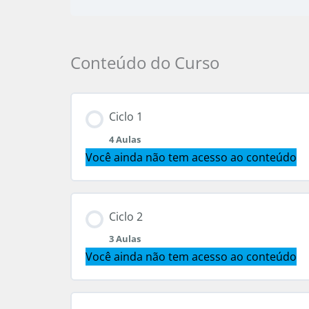
Conteúdo do Curso
Ciclo 1
4 Aulas
Você ainda não tem acesso ao conteúdo
Conteúdo do Módulo
Ciclo 2
3 Aulas
01. Introdução
Você ainda não tem acesso ao conteúdo
02. O Livro, o autor
Conteúdo do Módulo