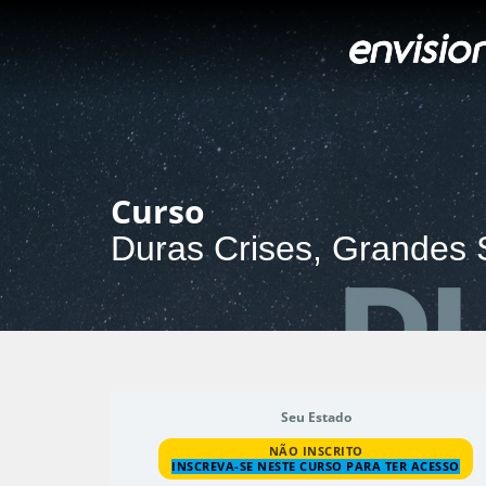
Ir
para
o
conteúdo
Curso
Duras Crises, Grandes
Seu Estado
NÃO INSCRITO
INSCREVA-SE NESTE CURSO PARA TER ACESSO