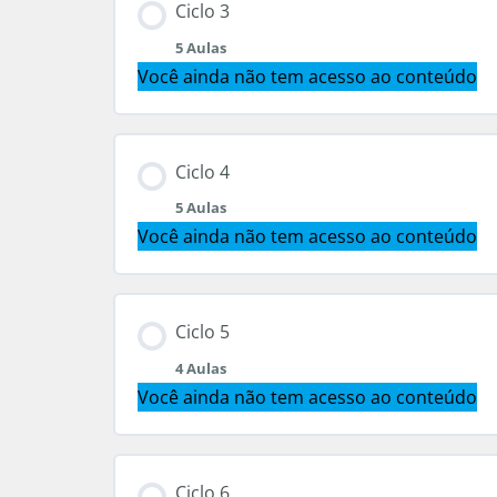
Ciclo 3
5 Aulas
03. A gente se acostuma
05. Sonhos
Você ainda não tem acesso ao conteúdo
04. Acostumar-se ou não?
06. Lista de sonhos
Conteúdo do Módulo
Ciclo 4
5 Aulas
07. Perfis + Crises
08. José
Você ainda não tem acesso ao conteúdo
09. Construindo a história
Conteúdo do Módulo
Ciclo 5
4 Aulas
10. Aprender na prática
13. Plantios e colheitas
Você ainda não tem acesso ao conteúdo
11. Aprendizados de José
14. Cores e sabores
Conteúdo do Módulo
Ciclo 6