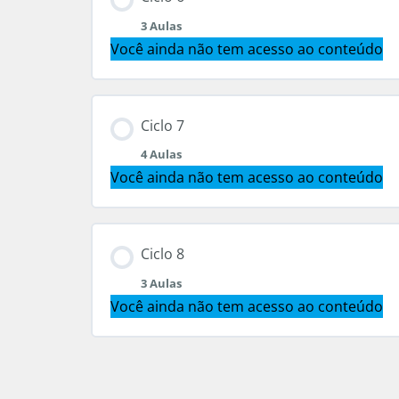
12. Aprendizado pessoal
3 Aulas
15. Revelando os frutos de José
18. Lágrimas e sonhos
Você ainda não tem acesso ao conteúdo
16. Qualidade dos frutos + E os seus 
19. Estações da vida
Conteúdo do Módulo
Ciclo 7
17. Resultados das colheitas
4 Aulas
20. As lágrimas de José
22. Lemas de sonhadores
Você ainda não tem acesso ao conteúdo
21. As suas lágrimas, as suas pérolas
23. Lemas para as crises
Conteúdo do Módulo
Ciclo 8
3 Aulas
24. Meus lemas pessoais
25. Sonhos e legados
Você ainda não tem acesso ao conteúdo
26. O que é legado?
Conteúdo do Módulo