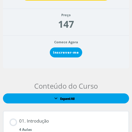
Preço
147
Comece Agora
Inscrever-me
01.
02.
03.
04.
Módulos
Introdução
Quem
Onde
Para
sou?
estou?
onde
Conteúdo do Curso
vou?
Expand All
01. Introdução
4 Aulas