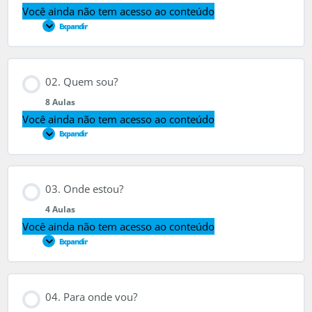
Você ainda não tem acesso ao conteúdo
Expandir
Conteúdo do Módulo
02. Quem sou?
0% CONCLUÍDO
0/4 Passos
8 Aulas
Você ainda não tem acesso ao conteúdo
Expandir
Introdução
Conteúdo do Módulo
O livro, o curso, o autor
03. Onde estou?
0% CONCLUÍDO
0/8 Passos
4 Aulas
Você ainda não tem acesso ao conteúdo
Tudo é uma questão de equilíbrio
Expandir
1×1=1
Escolha as suas batalhas
Conteúdo do Módulo
Jornada da Vida
04. Para onde vou?
0% CONCLUÍDO
0/4 Passos