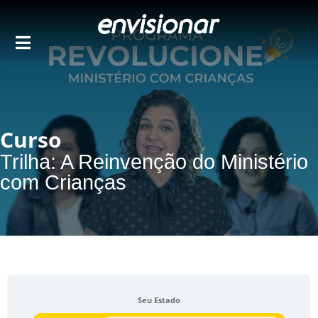
Ir
para
o
conteúdo
Curso
Trilha: A Reinvenção do Ministério
com Crianças
Seu Estado