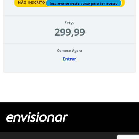
NÃO INSCRITO
Inscreva-se neste curso para ter acesso
Preço
299,99
Comece Agora
Entrar
Todos os Cursos
Termos de Uso