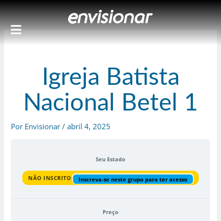
Ir
para
o
conteúdo
Igreja Batista
Nacional Betel 1
Por
Envisionar
/
abril 4, 2025
Seu Estado
NÃO INSCRITO
Inscreva-se neste grupo para ter acesso
Preço