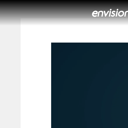
Ir
para
o
conteúdo