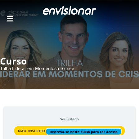
Ir
para
o
conteúdo
Curso
Trilha Liderar em Momentos de crise
Seu Estado
NÃO INSCRITO
Inscreva-se neste curso para ter acesso