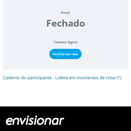
Preço
Fechado
Comece Agora
Inscrever-me
Caderno do participante - Lidere em momentos de crise (1)
Todos os Cursos
Termos de Uso